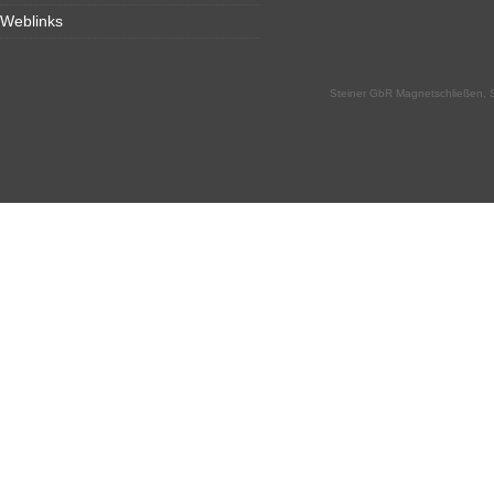
Weblinks
Steiner GbR Magnetschließen, S