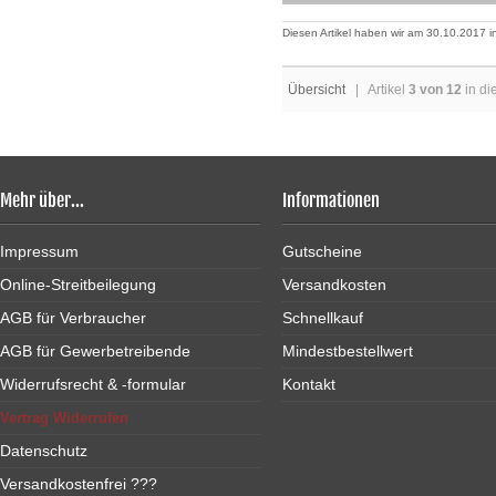
Diesen Artikel haben wir am 30.10.2017
Übersicht
| Artikel
3 von 12
in di
Mehr über...
Informationen
Impressum
Gutscheine
Online-Streitbeilegung
Versandkosten
AGB für Verbraucher
Schnellkauf
AGB für Gewerbetreibende
Mindestbestellwert
Widerrufsrecht & -formular
Kontakt
Vertrag Widerrufen
Datenschutz
Versandkostenfrei ???