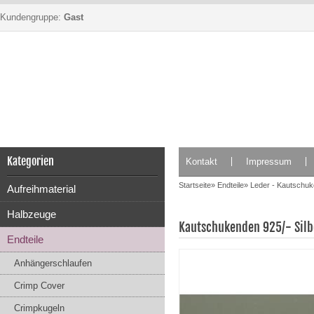
Kundengruppe:
Gast
Kategorien
Kontakt
Impressum
Startseite
»
Endteile
»
Leder - Kautschu
Aufreihmaterial
Halbzeuge
Kautschukenden 925/- Sil
Endteile
Anhängerschlaufen
Crimp Cover
Crimpkugeln