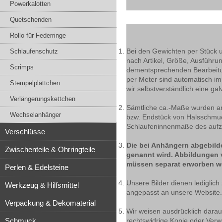
Powerkalotten
Quetschenden
Rollo für Federringe
Bei den Gewichten per Stück 
Schlaufenschutz
nach Artikel, Größe, Ausführu
Scrimps
dementsprechenden Bearbeitun
per Meter sind automatisch i
Stempelplättchen
wir selbstverständlich eine ga
Verlängerungskettchen
Sämtliche ca.-Maße wurden an 
Wechselanhänger
bzw. Endstück von Halsschmu
Schlaufeninnenmaße des aufzu
Verschlüsse
Die bei Anhängern abgebilde
Zwischenteile & Ohrringteile
genannt wird. Abbildungen 
müssen separat erworben w
Perlen & Edelsteine
Unsere Bilder dienen lediglich
Werkzeug & Hilfsmittel
angepasst an unsere Website.
Verpackung & Dekomaterial
Wir weisen ausdrücklich darauf
Schmuck
rechtswidrige Kopie oder Verwe