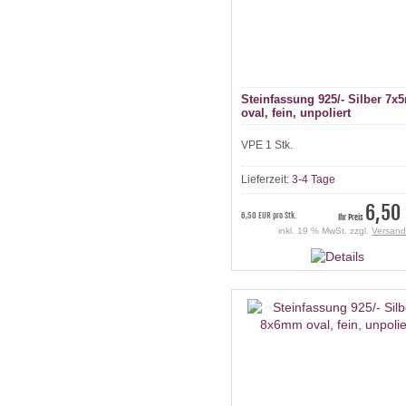
Steinfassung 925/- Silber 7
oval, fein, unpoliert
VPE 1 Stk.
Lieferzeit:
3-4 Tage
6,50
6,50 EUR pro Stk.
Ihr Preis
inkl. 19 % MwSt. zzgl.
Versand