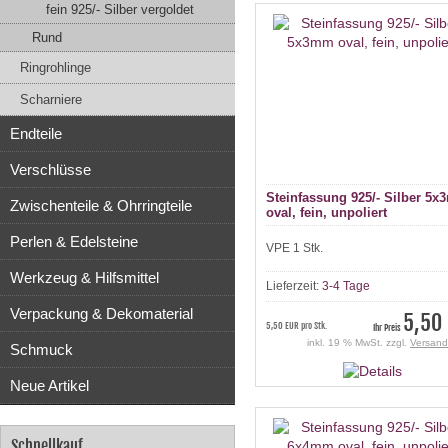
fein 925/- Silber vergoldet
Rund
Ringrohlinge
Scharniere
Endteile
Verschlüsse
Steinfassung 925/- Silber 5
Zwischenteile & Ohrringteile
oval, fein, unpoliert
Perlen & Edelsteine
VPE 1 Stk.
Werkzeug & Hilfsmittel
Lieferzeit:
3-4 Tage
Verpackung & Dekomaterial
5,50
5,50 EUR pro Stk.
Ihr Preis
inkl. 19 % MwSt. zzgl.
Versand
Schmuck
Neue Artikel
Schnellkauf