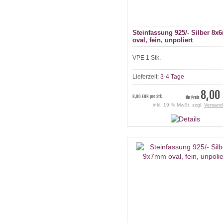
Steinfassung 925/- Silber 8
oval, fein, unpoliert
VPE 1 Stk.
Lieferzeit:
3-4 Tage
8,00
8,00 EUR pro Stk.
Ihr Preis
inkl. 19 % MwSt. zzgl.
Versand