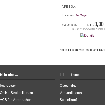
VPE 1 Stk.
Lieferzeit:
3-4 Tage
9,00
9,00 EUR pro Stk.
Ihr Preis
inkl. 19 % MwSt. zzgl.
Versand
Zeige
1
bis
18
(von insgesamt
18
Ar
Mehr über...
Informationen
Impressum
Gutscheine
Online-Streitbeilegung
Versandkosten
AGB für Verbraucher
Schnellkauf