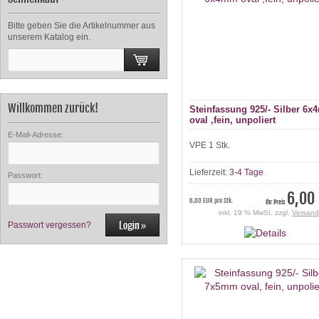
Bitte geben Sie die Artikelnummer aus
unserem Katalog ein.
Willkommen zurück!
Steinfassung 925/- Silber 6
oval ,fein, unpoliert
E-Mail-Adresse:
VPE 1 Stk.
Lieferzeit:
3-4 Tage
Passwort:
6,00
6,00 EUR pro Stk.
Ihr Preis
inkl. 19 % MwSt. zzgl.
Versand
Passwort vergessen?