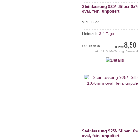
Steinfassung 925/- Silber 9
oval, fein, unpoliert
VPE 1 Stk.
Lieferzeit:
3-4 Tage
8,50
8,50 EUR pro Stk.
Ihr Preis
inkl. 19 % MwSt. zzgl.
Versand
Steinfassung 925/- Silber 1
oval, fein, unpoliert