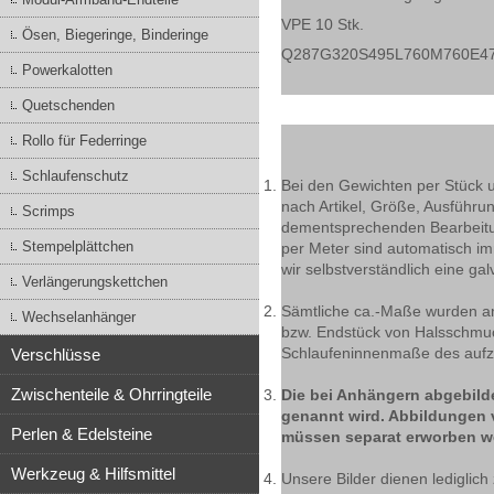
VPE 10 Stk.
Ösen, Biegeringe, Binderinge
Q287G320S495L760M760E4
Powerkalotten
Quetschenden
Rollo für Federringe
Schlaufenschutz
Bei den Gewichten per Stück 
nach Artikel, Größe, Ausführu
Scrimps
dementsprechenden Bearbeitun
Stempelplättchen
per Meter sind automatisch i
wir selbstverständlich eine ga
Verlängerungskettchen
Sämtliche ca.-Maße wurden an 
Wechselanhänger
bzw. Endstück von Halsschmu
Schlaufeninnenmaße des aufzu
Verschlüsse
Zwischenteile & Ohrringteile
Die bei Anhängern abgebilde
genannt wird. Abbildungen 
Perlen & Edelsteine
müssen separat erworben w
Werkzeug & Hilfsmittel
Unsere Bilder dienen lediglich