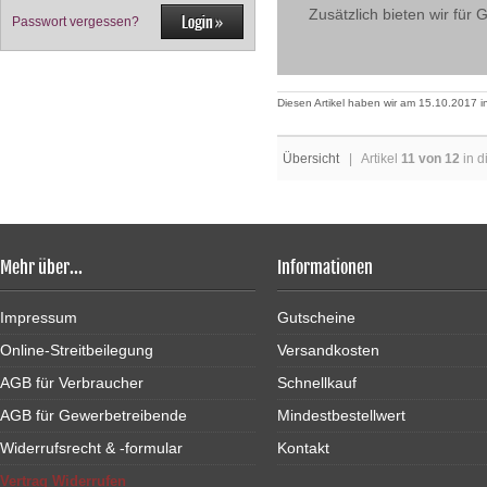
Zusätzlich bieten wir für
Passwort vergessen?
Diesen Artikel haben wir am 15.10.2017
Übersicht
| Artikel
11 von 12
in d
Mehr über...
Informationen
Impressum
Gutscheine
Online-Streitbeilegung
Versandkosten
AGB für Verbraucher
Schnellkauf
AGB für Gewerbetreibende
Mindestbestellwert
Widerrufsrecht & -formular
Kontakt
Vertrag Widerrufen