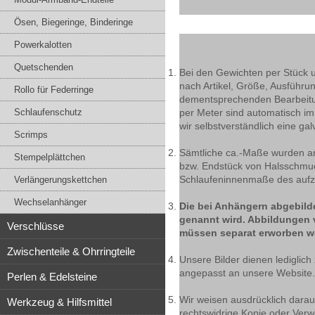
Ösen, Biegeringe, Binderinge
Powerkalotten
Quetschenden
Bei den Gewichten per Stück 
nach Artikel, Größe, Ausführu
Rollo für Federringe
dementsprechenden Bearbeitun
Schlaufenschutz
per Meter sind automatisch i
wir selbstverständlich eine ga
Scrimps
Sämtliche ca.-Maße wurden an 
Stempelplättchen
bzw. Endstück von Halsschmu
Schlaufeninnenmaße des aufzu
Verlängerungskettchen
Wechselanhänger
Die bei Anhängern abgebilde
genannt wird. Abbildungen 
Verschlüsse
müssen separat erworben w
Zwischenteile & Ohrringteile
Unsere Bilder dienen lediglich
angepasst an unsere Website.
Perlen & Edelsteine
Wir weisen ausdrücklich darauf
Werkzeug & Hilfsmittel
rechtswidrige Kopie oder Verwe