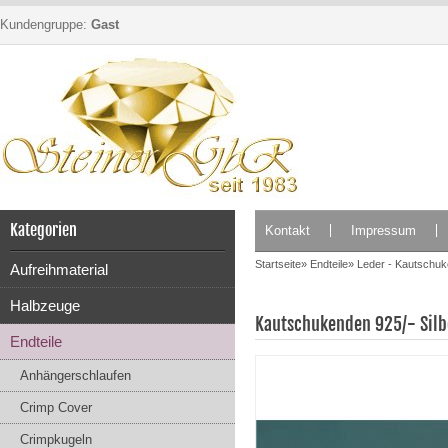
Kundengruppe:
Gast
Kategorien
Kontakt
Impressum
Startseite
»
Endteile
»
Leder - Kautschu
Aufreihmaterial
Halbzeuge
Kautschukenden 925/- Sil
Endteile
Anhängerschlaufen
Crimp Cover
Crimpkugeln