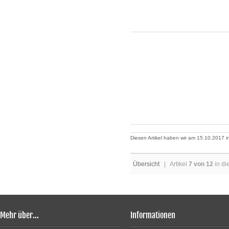
Diesen Artikel haben wir am 15.10.2017
Übersicht
| Artikel
7 von 12
in di
Mehr über...
Informationen