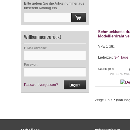
Bitte geben Sie die Artikelnummer aus
unserem Katalog ein.
Schmuckbasteldr
Modellierdraht v
Willkommen zurück!
Ring à 4m
VPE 1 Stk.
E-Mail-Adresse:
Lieferzeit:
3-4 Tage
Passwort:
1,45 EUR pro m
inkl. 19 % MwS
Passwort vergessen?
Zeige
1
bis
7
(von ins