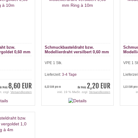
aht bzw.
Schmuckbasteldraht bzw.
Schmuc
ergoldet 0,60 mm
Modellierdraht versilbert 0,60 mm
Modelli
Ring à 10m
Ring à
VPE 1 Stk.
VPE 1 St
Lieferzeit:
3-4 Tage
Lieferzei
8,60 EUR
2,20 EUR
0,22 EUR pro m
1,13 EUR pro
Ihr Preis
Ihr Preis
t. zzgl.
Versandkosten
inkl. 19 % MwSt. zzgl.
Versandkosten
i