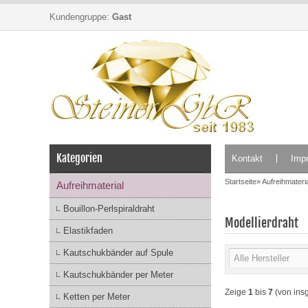
Kundengruppe:
Gast
Kategorien
Kontakt
Imp
Startseite
»
Aufreihmateri
Aufreihmaterial
Bouillon-Perlspiraldraht
Modellierdraht
Elastikfaden
Kautschukbänder auf Spule
Kautschukbänder per Meter
Zeige
1
bis
7
(von ins
Ketten per Meter