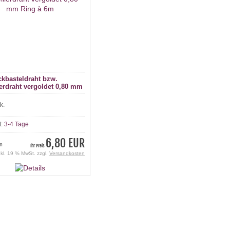
kbasteldraht bzw.
erdraht vergoldet 0,80 mm
 6m
k.
t:
3-4 Tage
6,80 EUR
 m
Ihr Preis
nkl. 19 % MwSt. zzgl.
Versandkosten