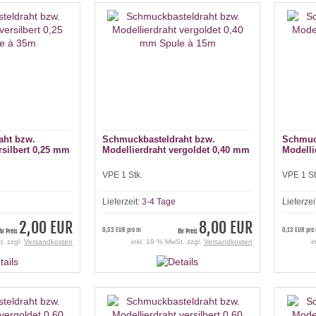
aht bzw.
Schmuckbasteldraht bzw.
Schmuc
rsilbert 0,25 mm
Modellierdraht vergoldet 0,40 mm
Modelli
Spule à 15m
Spule 
VPE 1 Stk.
VPE 1 St
Lieferzeit:
3-4 Tage
Lieferzei
2,00 EUR
8,00 EUR
0,53 EUR pro m
0,13 EUR pro
Ihr Preis
Ihr Preis
t. zzgl.
Versandkosten
inkl. 19 % MwSt. zzgl.
Versandkosten
i