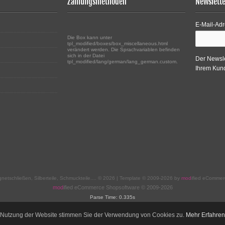
Zahlungsmethoden
Newslett
E-Mail-Adr
Die Box kann unter
tpl_modified/boxes/box_miscellaneous.html
verändert werden. Die Sprachvariablen befinden
sich in der Datei
Der Newsle
tpl_modified/lang/german/lang_german.custom.
Ihrem Kund
netschließen, Silberteile, Schmuckteile.... © 2026 | Template © 2009-2026 by
mod
ified eCommer
mod
ified eCommerce Shopsoftware © 2009-2026
Parse Time: 0.335s
h Nutzung der Website stimmen Sie der Verwendung von Cookies zu.
Mehr Erfahren