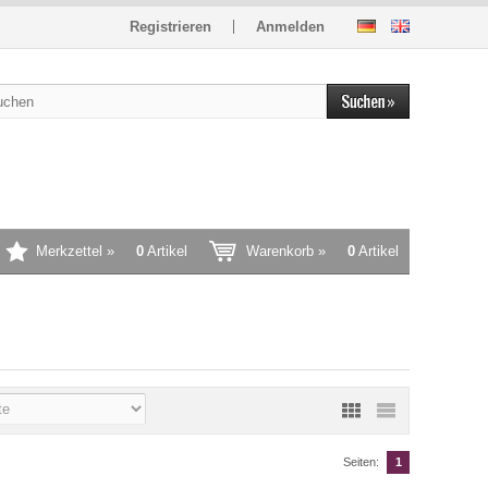
Registrieren
Anmelden
Merkzettel »
0
Artikel
Warenkorb »
0
Artikel
Seiten:
1