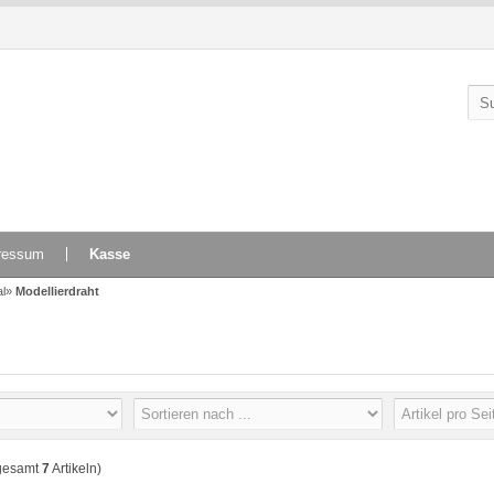
ressum
Kasse
al
»
Modellierdraht
gesamt
7
Artikeln)