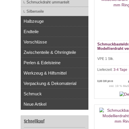
Schmuckdraht ummantelt
Silberseile
Halbzeuge
Endteile
Verschlüsse
Schmuckbasteldr
Modellierdraht v
Zwischenteile & Ohrringteile
Ring à 10m
VPE 1 Stk.
Perlen & Edelsteine
Lieferzeit:
3-4 Tage
Werkzeug & Hilfsmittel
0,86 EUR pro m
Verpackung & Dekomaterial
inkl. 19 % MwS
Schmuck
Neue Artikel
Schnellkauf