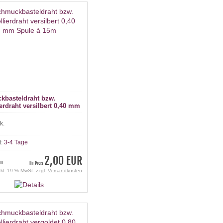
kbasteldraht bzw.
erdraht versilbert 0,40 mm
à 15m
k.
t:
3-4 Tage
2,00 EUR
 m
Ihr Preis
nkl. 19 % MwSt. zzgl.
Versandkosten