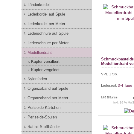
Länderkordel
Lederkordel auf Spule
Lederkordel per Meter
Lederschnüre auf Spule
Lederschnüre per Meter
Modellierdraht
Schmuckbasteldr
Kupfer versilbert
Modellierdraht ve
Spule à 35m
Kupfer vergoldet
VPE 1 Stk.
Nylonfaden
Lieferzeit:
3-4 Tage
Organzaband auf Spule
Organzaband per Meter
0,06 EUR pro m
inkl. 19 % MwS
Perlseide-Kärtchen
Perlseide-Spulen
Rattail-Stoffbänder