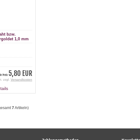
aht bzw.
ergoldet 1,0 mm
5,80 EUR
Ihr Preis
t. zzgl.
Versandkosten
gesamt
7
Artikeln)