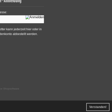
er-Anmeldung
esse:
tter kann jederzeit hier oder in
enkonto abbestellt werden.
ce Shopsoftware
Verstanden!